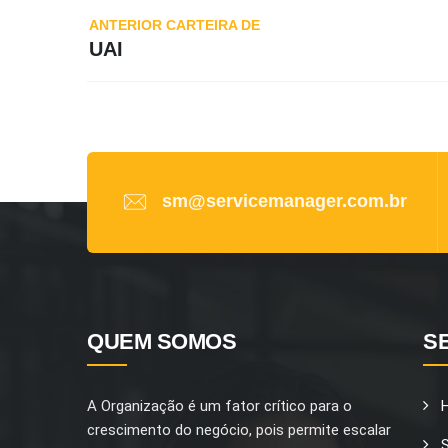
Navegação
ANTERIOR CARTEIRA DE
de
UAI
Post
sm@servicemanager.com.br
QUEM SOMOS
S
A Organização é um fator crítico para o
crescimento do negócio, pois permite escalar