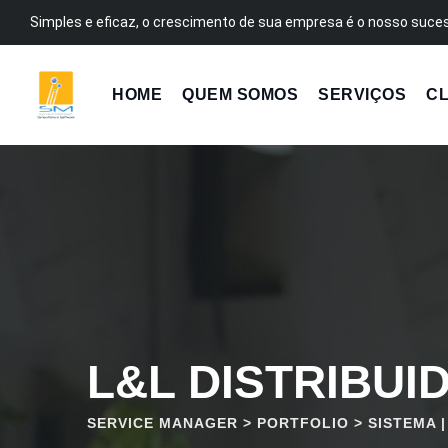
Pular
Simples e eficaz, o crescimento de sua empresa é o nosso suce
para
o
conteúdo
HOME
QUEM SOMOS
SERVIÇOS
CL
L&L DISTRIBUI
SERVICE MANAGER
>
PORTFOLIO
>
SISTEMA 