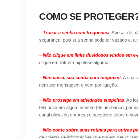
COMO SE PROTEGER
–
Trocar a senha com frequência
. Apesar de n
segurança, pois sua senha pode ter vazado e, aind
–
Não clique em links duvidosos vindos em e-
clique em link em hipótese alguma.
–
Não passe sua senha para ninguém!
. A sua 
nem por mensagem e nem por ligação.
–
Não prossiga em atividades suspeitas
. Ao i
tela nova em algum acesso (de um banco, por ex
canal oficial da empresa e questione sobre o no
–
Não conte sobre suas rotinas para outras p
de coletas de informações que podem ser utiliza