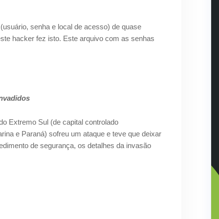
(usuário, senha e local de acesso) de quase
este hacker fez isto.
Este arquivo com
as senhas
invadidos
o Extremo Sul (de capital controlado
arina e Paraná) sofreu um ataque e teve
que deixar
cedimento de
segurança, os detalhes da invasão
.