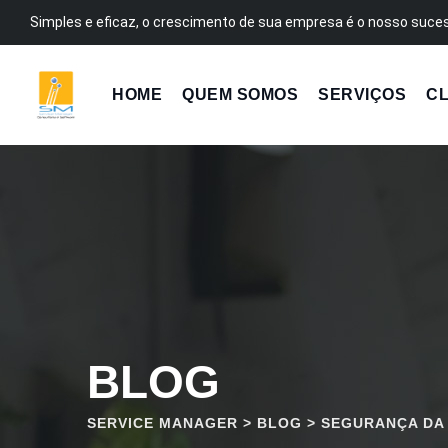
Pular
Simples e eficaz, o crescimento de sua empresa é o nosso suce
para
o
conteúdo
HOME
QUEM SOMOS
SERVIÇOS
CL
BLOG
SERVICE MANAGER
>
BLOG
>
SEGURANÇA DA