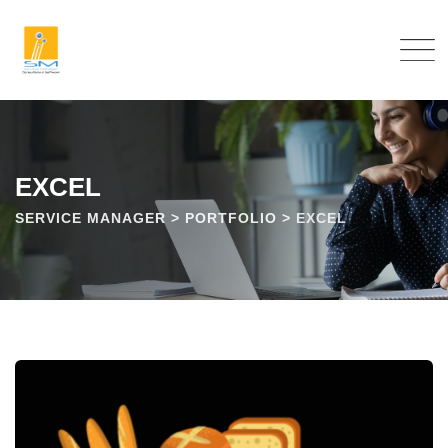
Pular
para
o
conteúdo
EXCEL
SERVICE MANAGER
>
PORTFOLIO
>
EXCEL