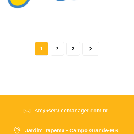
1
2
3
sm@servicemanager.com.br
Jardim Itapema - Campo Grande-MS