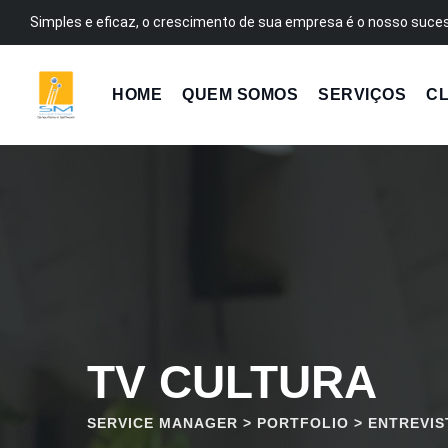
Pular
Simples e eficaz, o crescimento de sua empresa é o nosso suce
para
o
conteúdo
HOME
QUEM SOMOS
SERVIÇOS
CL
TV CULTURA
SERVICE MANAGER
>
PORTFOLIO
>
ENTREVIS