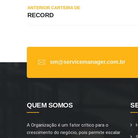
Navegação
ANTERIOR CARTEIRA DE
de
RECORD
Post
sm@servicemanager.com.br
QUEM SOMOS
S
A Organização é um fator crítico para o
crescimento do negócio, pois permite escalar