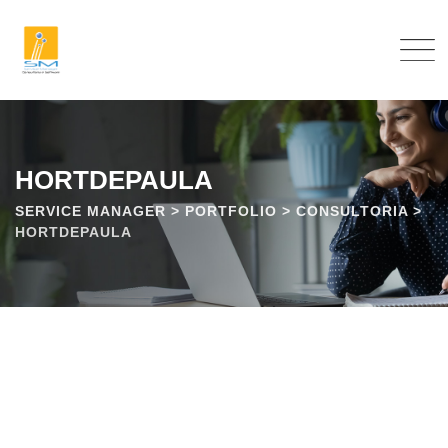
Pular
para
o
conteúdo
HORTDEPAULA
SERVICE MANAGER
>
PORTFOLIO
>
CONSULTORIA
>
HORTDEPAULA